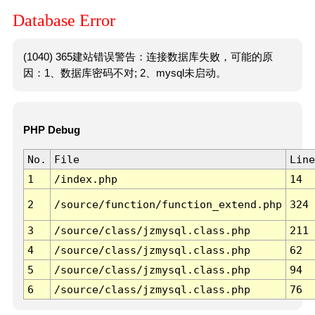
Database Error
(1040) 365建站错误警告：连接数据库失败，可能的原
因：1、数据库密码不对; 2、mysql未启动。
PHP Debug
No.
File
Line
1
/index.php
14
2
/source/function/function_extend.php
324
3
/source/class/jzmysql.class.php
211
4
/source/class/jzmysql.class.php
62
5
/source/class/jzmysql.class.php
94
6
/source/class/jzmysql.class.php
76