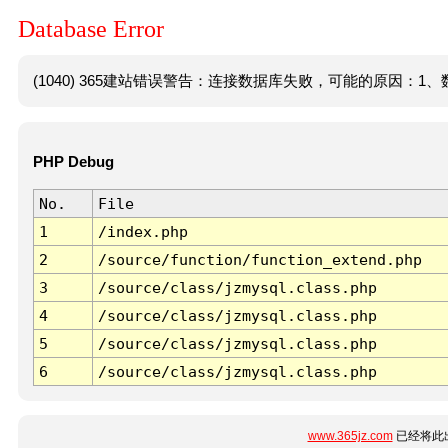
Database Error
(1040) 365建站错误警告：连接数据库失败，可能的原因：1、数
PHP Debug
No.
File
1
/index.php
2
/source/function/function_extend.php
3
/source/class/jzmysql.class.php
4
/source/class/jzmysql.class.php
5
/source/class/jzmysql.class.php
6
/source/class/jzmysql.class.php
www.365jz.com
已经将此