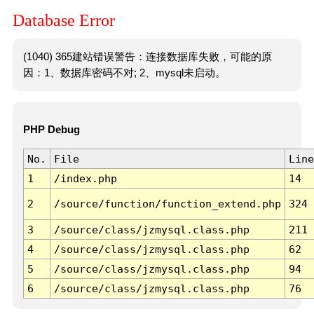
Database Error
(1040) 365建站错误警告：连接数据库失败，可能的原
因：1、数据库密码不对; 2、mysql未启动。
PHP Debug
No.
File
Line
1
/index.php
14
2
/source/function/function_extend.php
324
3
/source/class/jzmysql.class.php
211
4
/source/class/jzmysql.class.php
62
5
/source/class/jzmysql.class.php
94
6
/source/class/jzmysql.class.php
76