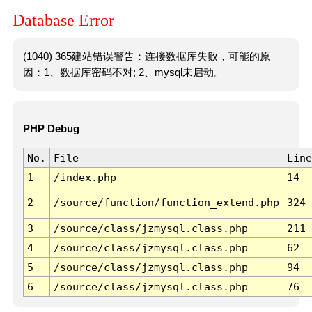
Database Error
(1040) 365建站错误警告：连接数据库失败，可能的原
因：1、数据库密码不对; 2、mysql未启动。
PHP Debug
No.
File
Line
1
/index.php
14
2
/source/function/function_extend.php
324
3
/source/class/jzmysql.class.php
211
4
/source/class/jzmysql.class.php
62
5
/source/class/jzmysql.class.php
94
6
/source/class/jzmysql.class.php
76