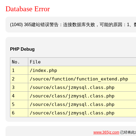
Database Error
(1040) 365建站错误警告：连接数据库失败，可能的原因：1、数
PHP Debug
No.
File
1
/index.php
2
/source/function/function_extend.php
3
/source/class/jzmysql.class.php
4
/source/class/jzmysql.class.php
5
/source/class/jzmysql.class.php
6
/source/class/jzmysql.class.php
www.365jz.com
已经将此